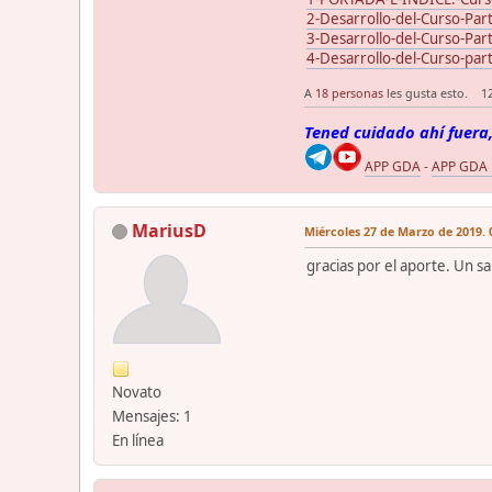
2-Desarrollo-del-Curso-Par
3-Desarrollo-del-Curso-Par
4-Desarrollo-del-Curso-par
A
18 personas
les gusta esto.
1
Tened cuidado ahí fuera,
APP GDA
-
APP GDA
MariusD
Miércoles 27 de Marzo de 2019. 
gracias por el aporte. Un s
Novato
Mensajes: 1
En línea