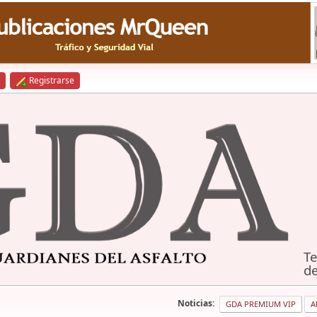
Registrarse
Te
de
Noticias:
GDA PREMIUM VIP
A