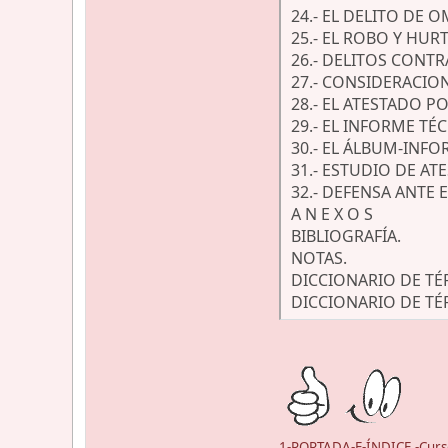
24.- EL DELITO DE 
25.- EL ROBO Y HUR
26.- DELITOS CONTR
27.- CONSIDERACIO
28.- EL ATESTADO P
29.- EL INFORME TÉ
30.- EL ÁLBUM-INF
31.- ESTUDIO DE AT
32.- DEFENSA ANTE 
A N E X O S
BIBLIOGRAFÍA.
NOTAS.
DICCIONARIO DE TÉ
DICCIONARIO DE T
1-PORTADA-E-ÍNDICE.-Curso-