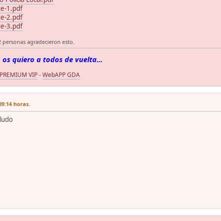
te-1.pdf
te-2.pdf
te-3.pdf
2 personas agradecieron esto.
 os quiero a todos de vuelta...
 PREMIUM VIP
-
WebAPP GDA
09:14 horas.
aludo