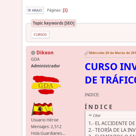
Páginas
1
IR ABAJO
Topic keywords [SEO]
CURSOS
Dikxon
Miércoles 20 de Marzo de 201
GDA
CURSO IN
Administrador
DE TRÁFIC
INDICE:
Í N D I C E
Citar
Usuario Héroe
1.- EL ACCIDENTE D
Mensajes: 2,512
2.- TEORÍA DE LA I
Hola Guardianes...