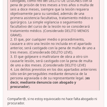
castigado, como reo del DELITO DE LESIONES con la
pena de prisión de tres meses a tres años o multa de
seis a doce meses, siempre que la lesión requiera
objetivamente para su sanidad, además de una
primera asistencia facultativa, tratamiento médico o
quirúrgico. La simple vigilancia o seguimiento
facultativo del curso de la lesión no se considerará
tratamiento médico. (Considerado DELITO MENOS
GRAVE).
2. El que, por cualquier medio o procedimiento,
causare a otro una lesión no incluida en el apartado
anterior, será castigado con la pena de multa de uno a
tres meses. (Considerado DELITO LEVE).
3. El que golpeare o maltratare de obra a otro sin
causarle lesión, será castigado con la pena de multa
de uno a dos meses. (Considerado DELITO LEVE)
4. Los delitos previstos en los dos apartados anteriores
sólo serán perseguibles mediante denuncia de la
persona agraviada o de su representante legal. (
es
decir, mediante denuncia con abogado y
procurador
).
Compañer@, si no estoy equivocado no hace falta abogado ni
procurador.