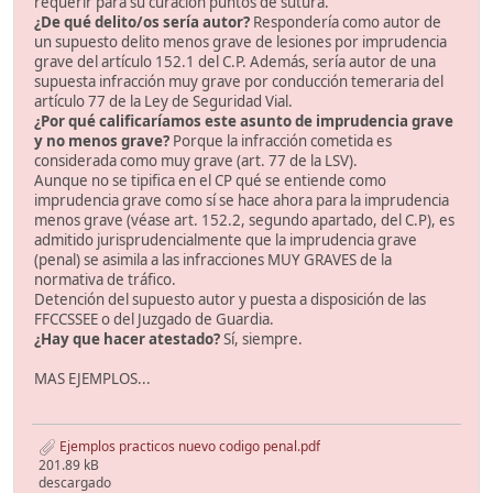
requerir para su curación puntos de sutura.
¿De qué delito/os sería autor?
Respondería como autor de
un supuesto delito menos grave de lesiones por imprudencia
grave del artículo 152.1 del C.P. Además, sería autor de una
supuesta infracción muy grave por conducción temeraria del
artículo 77 de la Ley de Seguridad Vial.
¿Por qué calificaríamos este asunto de imprudencia grave
y no menos grave?
Porque la infracción cometida es
considerada como muy grave (art. 77 de la LSV).
Aunque no se tipifica en el CP qué se entiende como
imprudencia grave como sí se hace ahora para la imprudencia
menos grave (véase art. 152.2, segundo apartado, del C.P), es
admitido jurisprudencialmente que la imprudencia grave
(penal) se asimila a las infracciones MUY GRAVES de la
normativa de tráfico.
Detención del supuesto autor y puesta a disposición de las
FFCCSSEE o del Juzgado de Guardia.
¿Hay que hacer atestado?
Sí, siempre.
MAS EJEMPLOS...
Ejemplos practicos nuevo codigo penal.pdf
201.89 kB
descargado