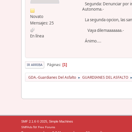
Segunda: Denunciar por inf
Autonoma.-
Novato
La segunda opcion, las san
Mensajes: 25
Vaya dilemaaaaaaa.-
En línea
Ánimo....
Páginas
1
IR ARRIBA
GDA.-Guardianes Del Asfalto
GUARDIANES DEL ASFALTO
►
,
SMF 2.1.6 © 2025
Simple Machines
for
SMFAds
Free Forums