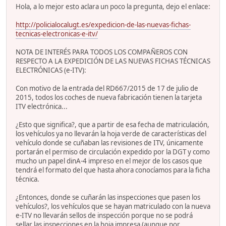
Hola, a lo mejor esto aclara un poco la pregunta, dejo el enlace:
http://policialocalugt.es/expedicion-de-las-nuevas-fichas-
tecnicas-electronicas-e-itv/
NOTA DE INTERÉS PARA TODOS LOS COMPAÑEROS CON
RESPECTO A LA EXPEDICIÓN DE LAS NUEVAS FICHAS TÉCNICAS
ELECTRÓNICAS (e-ITV):
Con motivo de la entrada del RD667/2015 de 17 de julio de
2015, todos los coches de nueva fabricación tienen la tarjeta
ITV electrónica...
¿Esto que significa?, que a partir de esa fecha de matriculación,
los vehículos ya no llevarán la hoja verde de características del
vehículo donde se cuñaban las revisiones de ITV, únicamente
portarán el permiso de circulación expedido por la DGT y como
mucho un papel dinA-4 impreso en el mejor de los casos que
tendrá el formato del que hasta ahora conocíamos para la ficha
técnica.
¿Entonces, donde se cuñarán las inspecciones que pasen los
vehículos?, los vehículos que se hayan matriculado con la nueva
e-ITV no llevarán sellos de inspección porque no se podrá
sellar las inspecciones en la hoja impresa (aunque por