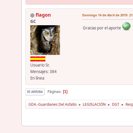
flagon
Domingo 14 de Abril de 2019. 21
GC
Gracias por el aporte
Usuario Sr.
Mensajes: 384
En línea
Páginas
1
IR ARRIBA
GDA.-Guardianes Del Asfalto
LEGISLACIÓN
DGT
Resp
►
►
►