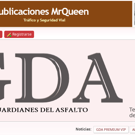
Registrarse
Te
de
Noticias:
GDA PREMIUM VIP
A