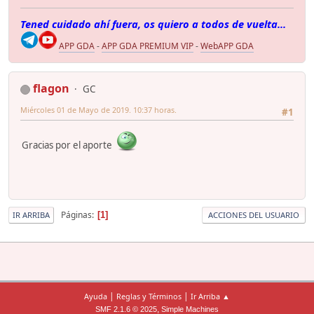
Tened cuidado ahí fuera, os quiero a todos de vuelta...
APP GDA
-
APP GDA PREMIUM VIP
-
WebAPP GDA
flagon
GC
Miércoles 01 de Mayo de 2019. 10:37 horas.
#1
Gracias por el aporte
Páginas
1
IR ARRIBA
ACCIONES DEL USUARIO
|
|
Ayuda
Reglas y Términos
Ir Arriba ▲
,
SMF 2.1.6 © 2025
Simple Machines