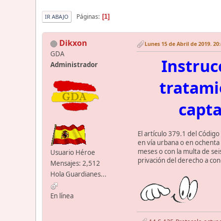
Páginas
1
IR ABAJO
Dikxon
Lunes 15 de Abril de 2019. 20
GDA
Instruc
Administrador
tratami
capta
El artículo 379.1 del Códig
en vía urbana o en ochenta 
meses o con la multa de seis
Usuario Héroe
privación del derecho a con
Mensajes: 2,512
Hola Guardianes...
En línea