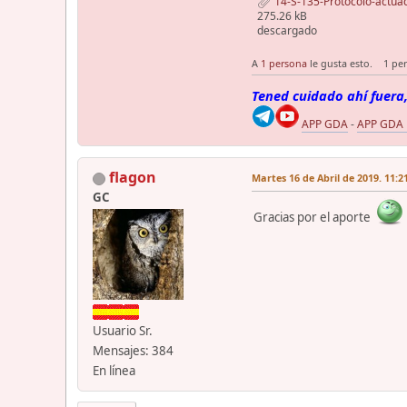
14-S-135-Protocolo-actuaci
275.26 kB
descargado
A
1 persona
le gusta esto.
1 pe
Tened cuidado ahí fuera,
APP GDA
-
APP GDA
flagon
Martes 16 de Abril de 2019. 11:2
GC
Gracias por el aporte
Usuario Sr.
Mensajes: 384
En línea