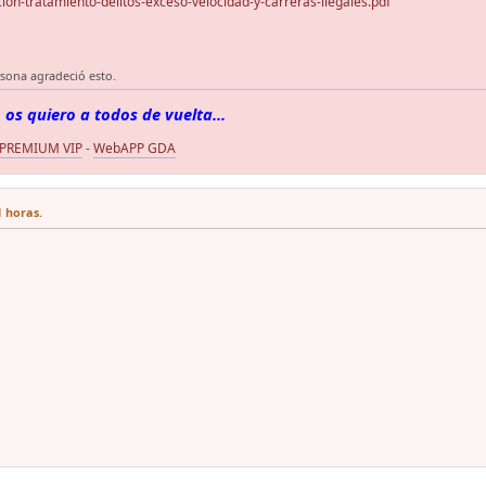
on-tratamiento-delitos-exceso-velocidad-y-carreras-ilegales.pdf
rsona agradeció esto.
 os quiero a todos de vuelta...
 PREMIUM VIP
-
WebAPP GDA
1 horas.