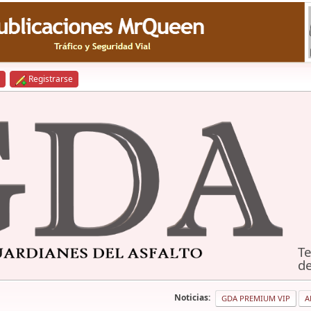
Registrarse
Te
de
Noticias:
GDA PREMIUM VIP
A