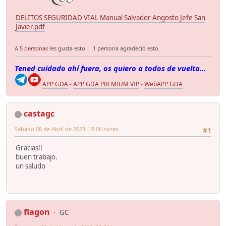
DELITOS SEGURIDAD VIAL Manual Salvador Angosto Jefe San
Javier.pdf
A
5 personas
les gusta esto.
1 persona agradeció esto.
Tened cuidado ahí fuera, os quiero a todos de vuelta...
APP GDA
-
APP GDA PREMIUM VIP
-
WebAPP GDA
castagc
Sábado 08 de Abril de 2023. 18:06 horas.
#1
Gracias!!
buen trabajo.
un saludo
flagon
GC