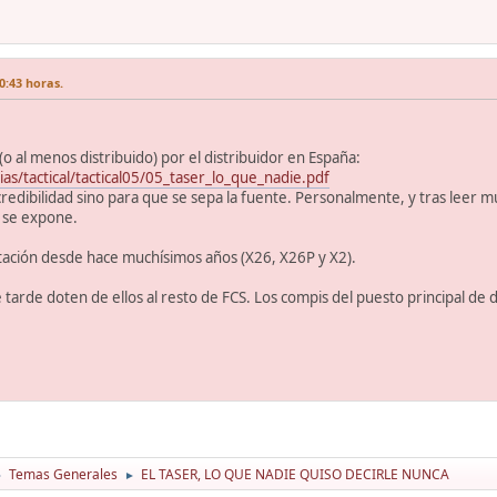
0:43 horas.
 al menos distribuido) por el distribuidor en España:
as/tactical/tactical05/05_taser_lo_que_nadie.pdf
credibilidad sino para que se sepa la fuente. Personalmente, y tras leer m
 se expone.
tación desde hace muchísimos años (X26, X26P y X2).
arde doten de ellos al resto de FCS. Los compis del puesto principal de 
Temas Generales
EL TASER, LO QUE NADIE QUISO DECIRLE NUNCA
►
►