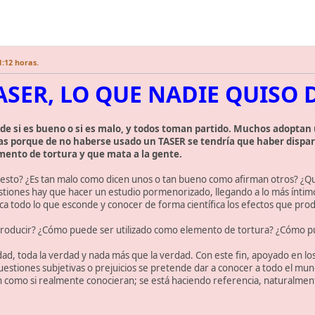
1:12 horas.
TASER, LO QUE NADIE QUISO
 de si es bueno o si es malo, y todos toman partido. Muchos adopta
das porque de no haberse usado un TASER se tendría que haber dispa
mento de tortura y que mata a la gente.
 esto? ¿Es tan malo como dicen unos o tan bueno como afirman otros? ¿Qu
stiones hay que hacer un estudio pormenorizado, llegando a lo más íntimo
blica todo lo que esconde y conocer de forma científica los efectos que p
 producir? ¿Cómo puede ser utilizado como elemento de tortura? ¿Cómo 
d, toda la verdad y nada más que la verdad. Con este fin, apoyado en los da
cuestiones subjetivas o prejuicios se pretende dar a conocer a todo el m
 como si realmente conocieran; se está haciendo referencia, naturalmente