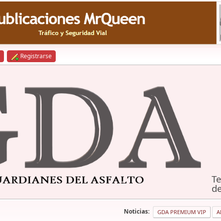
Registrarse
Te
de
Noticias:
GDA PREMIUM VIP
A