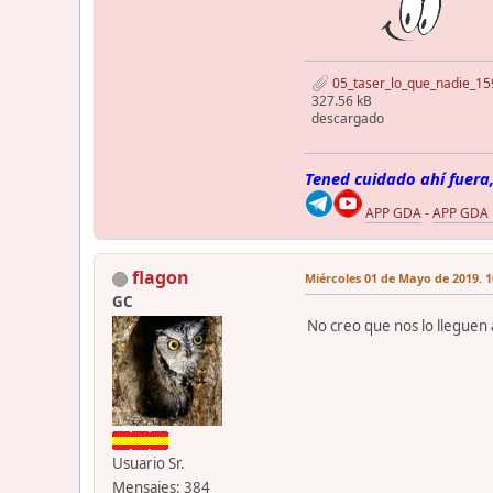
05_taser_lo_que_nadie_15
327.56 kB
descargado
Tened cuidado ahí fuera,
APP GDA
-
APP GDA
flagon
Miércoles 01 de Mayo de 2019. 1
GC
No creo que nos lo lleguen 
Usuario Sr.
Mensajes: 384