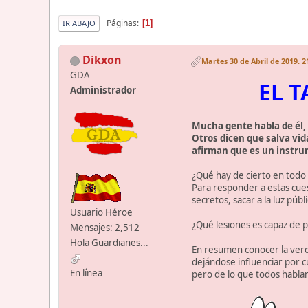
Páginas
1
IR ABAJO
Dikxon
Martes 30 de Abril de 2019. 2
GDA
EL 
Administrador
Mucha gente habla de él,
Otros dicen que salva vi
afirman que es un instru
¿Qué hay de cierto en todo
Para responder a estas cue
secretos, sacar a la luz pú
Usuario Héroe
¿Qué lesiones es capaz de
Mensajes: 2,512
Hola Guardianes...
En resumen conocer la verda
dejándose influenciar por 
En línea
pero de lo que todos hablan