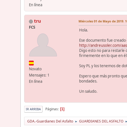
En línea
tru
Miércoles 01 de Mayo de 2019. 1
FCS
Hola.
Ese documento fue creado (o
http://andreusoler.com/aasi
Digo esto no para restarle 
firmemente en lo que en él
Soy PL y los tenemos de do
Novato
Mensajes: 1
Espero que más pronto que t
bondades.
En línea
Un saludo.
Páginas
1
IR ARRIBA
GDA.-Guardianes Del Asfalto
GUARDIANES DEL ASFALTO
►