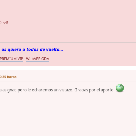
9.pdf
 os quiero a todos de vuelta...
 PREMIUM VIP
-
WebAPP GDA
0:35 horas.
a asignar, pero le echaremos un vistazo. Gracias por el aporte