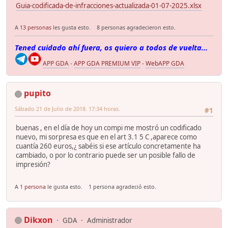
Guia-codificada-de-infracciones-actualizada-01-07-2025.xlsx
A
13 personas
les gusta esto.
8 personas agradecieron esto.
Tened cuidado ahí fuera, os quiero a todos de vuelta...
APP GDA
-
APP GDA PREMIUM VIP
-
WebAPP GDA
pupito
Sábado 21 de Julio de 2018. 17:34 horas.
#1
buenas , en el día de hoy un compi me mostró un codificado
nuevo, mi sorpresa es que en el art 3.1 5 C ,aparece como
cuantía 260 euros,¿ sabéis si ese artículo concretamente ha
cambiado, o por lo contrario puede ser un posible fallo de
impresión?
A
1 persona
le gusta esto.
1 persona agradeció esto.
Dikxon
GDA
Administrador