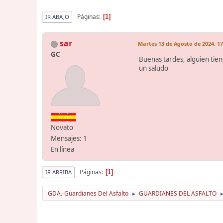
Páginas
1
IR ABAJO
sar
Martes 13 de Agosto de 2024. 17
GC
Buenas tardes, alguien tiene
un saludo
Novato
Mensajes: 1
En línea
Páginas
1
IR ARRIBA
GDA.-Guardianes Del Asfalto
GUARDIANES DEL ASFALTO
►