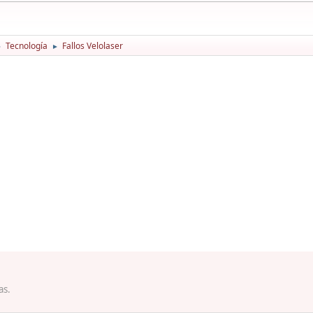
Tecnología
Fallos Velolaser
►
►
as.