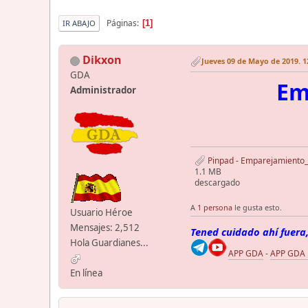
Páginas
1
IR ABAJO
Dikxon
Jueves 09 de Mayo de 2019. 1
GDA
Em
Administrador
Pinpad - Emparejamiento_
1.1 MB
descargado
A
1 persona
le gusta esto.
Usuario Héroe
Mensajes: 2,512
Tened cuidado ahí fuera,
Hola Guardianes...
APP GDA
-
APP GDA
En línea