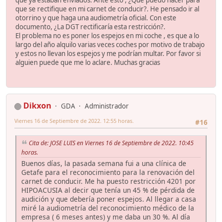
que ya estaban enviados. Ante esto , ¿Que puedo hacer para
que se rectifique en mi carnet de conducir?. He pensado ir al
otorrino y que haga una audiometría oficial. Con este
documento, ¿La DGT rectificaría esta restricción?.
El problema no es poner los espejos en mi coche , es que a lo
largo del año alquilo varias veces coches por motivo de trabajo
y estos no llevan los espejos y me podrían multar. Por favor si
alguien puede que me lo aclare. Muchas gracias
Dikxon
GDA
Administrador
Viernes 16 de Septiembre de 2022. 12:55 horas.
#16
Cita de: JOSE LUIS en Viernes 16 de Septiembre de 2022. 10:45
horas.
Buenos días, la pasada semana fui a una clínica de
Getafe para el reconocimiento para la renovación del
carnet de conducir. Me ha puesto restricción 4201 por
HIPOACUSIA al decir que tenía un 45 % de pérdida de
audición y que debería poner espejos. Al llegar a casa
miré la audiometría del reconocimiento médico de la
empresa ( 6 meses antes) y me daba un 30 %. Al día