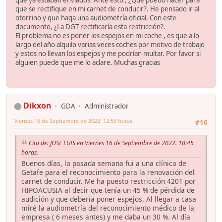
que ya estaban enviados. Ante esto , ¿Que puedo hacer para
que se rectifique en mi carnet de conducir?. He pensado ir al
otorrino y que haga una audiometría oficial. Con este
documento, ¿La DGT rectificaría esta restricción?.
El problema no es poner los espejos en mi coche , es que a lo
largo del año alquilo varias veces coches por motivo de trabajo
y estos no llevan los espejos y me podrían multar. Por favor si
alguien puede que me lo aclare. Muchas gracias
Dikxon
GDA
Administrador
Viernes 16 de Septiembre de 2022. 12:55 horas.
#16
Cita de: JOSE LUIS en Viernes 16 de Septiembre de 2022. 10:45
horas.
Buenos días, la pasada semana fui a una clínica de
Getafe para el reconocimiento para la renovación del
carnet de conducir. Me ha puesto restricción 4201 por
HIPOACUSIA al decir que tenía un 45 % de pérdida de
audición y que debería poner espejos. Al llegar a casa
miré la audiometría del reconocimiento médico de la
empresa ( 6 meses antes) y me daba un 30 %. Al día