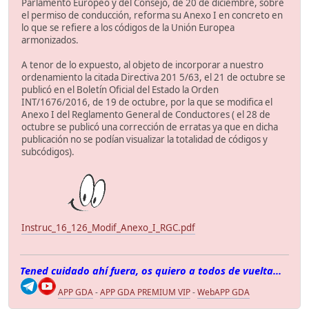
Parlamento Europeo y del Consejo, de 20 de diciembre, sobre
el permiso de conducción, reforma su Anexo I en concreto en
lo que se refiere a los códigos de la Unión Europea
armonizados.
A tenor de lo expuesto, al objeto de incorporar a nuestro
ordenamiento la citada Directiva 201 5/63, el 21 de octubre se
publicó en el Boletín Oficial del Estado la Orden
INT/1676/2016, de 19 de octubre, por la que se modifica el
Anexo I del Reglamento General de Conductores ( el 28 de
octubre se publicó una corrección de erratas ya que en dicha
publicación no se podían visualizar la totalidad de códigos y
subcódigos).
Instruc_16_126_Modif_Anexo_I_RGC.pdf
Tened cuidado ahí fuera, os quiero a todos de vuelta...
APP GDA
-
APP GDA PREMIUM VIP
-
WebAPP GDA