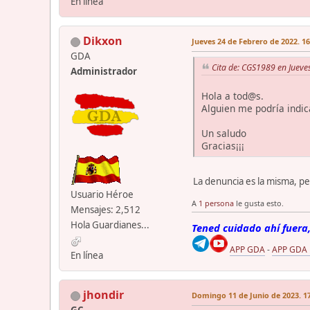
En línea
Dikxon
Jueves 24 de Febrero de 2022. 16
GDA
Cita de: CGS1989 en Jueve
Administrador
Hola a tod@s.
Alguien me podría indic
Un saludo
Gracias¡¡¡
La denuncia es la misma, p
Usuario Héroe
A
1 persona
le gusta esto.
Mensajes: 2,512
Hola Guardianes...
Tened cuidado ahí fuera,
APP GDA
-
APP GDA
En línea
jhondir
Domingo 11 de Junio de 2023. 17