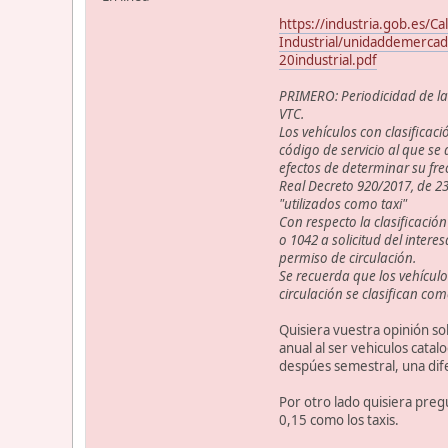
https://industria.gob.es/Cal
Industrial/unidaddemerc
20industrial.pdf
PRIMERO: Periodicidad de la
VTC.
Los vehículos con clasificac
código de servicio al que se d
efectos de determinar su fre
Real Decreto 920/2017, de 2
"utilizados como taxi"
Con respecto la clasificació
o 1042 a solicitud del intere
permiso de circulación.
Se recuerda que los vehículo
circulación se clasifican co
Quisiera vuestra opinión so
anual al ser vehiculos catal
despúes semestral, una dife
Por otro lado quisiera preg
0,15 como los taxis.