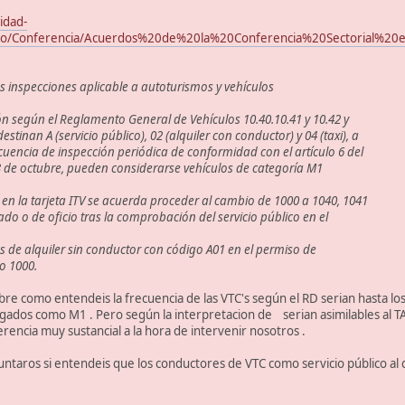
idad-
ado/Conferencia/Acuerdos%20de%20la%20Conferencia%20Sectorial%
s inspecciones aplicable a autoturismos y vehículos
ión según el Reglamento General de Vehículos 10.40.10.41 y 10.42 y
estinan A (servicio público), 02 (alquiler con conductor) y 04 (taxi), a
cuencia de inspección periódica de conformidad con el artículo 6 del
3 de octubre, pueden considerarse vehículos de categoría M1
n en la tarjeta ITV se acuerda proceder al cambio de 1000 a 1040, 1041
sado o de oficio tras la comprobación del servicio público en el
s de alquiler sin conductor con código A01 en el permiso de
mo 1000.
bre como entendeis la frecuencia de las VTC's según el RD serian hasta lo
ogados como M1 . Pero según la interpretacion de serian asimilables al TAXI
rencia muy sustancial a la hora de intervenir nosotros .
untaros si entendeis que los conductores de VTC como servicio público al qu