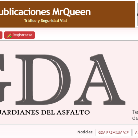
Registrarse
Te
de
Noticias:
GDA PREMIUM VIP
A