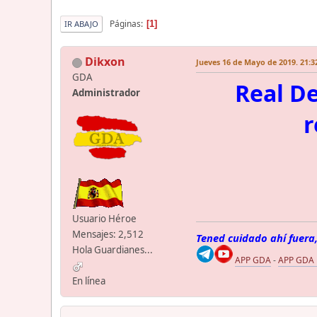
Páginas
1
IR ABAJO
Dikxon
Jueves 16 de Mayo de 2019. 21:3
GDA
Real De
Administrador
r
Usuario Héroe
Mensajes: 2,512
Tened cuidado ahí fuera,
Hola Guardianes...
APP GDA
-
APP GDA
En línea