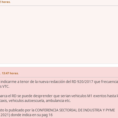
2 horas.
. 13:47 horas.
 indicarme a tenor de la nueva redacción del RD 920/2017 que frecuencia d
s VTC.
marca el RD se puede desprender que serian vehiculos M1 exentos hasta lo
xis, vehiculos autoescuela, ambulancia etc.
isto lo publicado por la CONFERENCIA SECTORIAL DE INDUSTRIA Y PYME
2021) donde indica en su pag 16