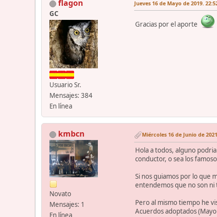
flagon
Jueves 16 de Mayo de 2019. 22:5
GC
Gracias por el aporte
Usuario Sr.
Mensajes: 384
En línea
kmbcn
Miércoles 16 de Junio de 2021
Hola a todos, alguno podria
conductor, o sea los famoso
Si nos guiamos por lo que 
entendemos que no son ni ta
Novato
Pero al mismo tiempo he v
Mensajes: 1
Acuerdos adoptados (Mayo 
En línea