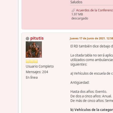
Saludos
Acuerdos de la Conferencia
1.97 MB
descargado
pitutis
Jueves 17 de Junio de 2021. 12:5
El RD también dice debajo d
La citada tabla no será apli
utilizados como ambulancias
siguientes:
Usuario Completo
Mensajes: 204
a) Vehículos de escuela de 
En línea
Antigüedad:
Hasta dos años: Exento.
De dos a cinco años: Anual.
De más de cinco años: Seme
b) Vehículos de la catego