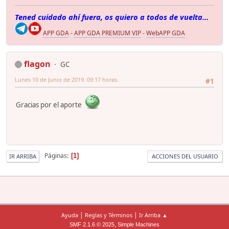
Tened cuidado ahí fuera, os quiero a todos de vuelta...
APP GDA
-
APP GDA PREMIUM VIP
-
WebAPP GDA
flagon
GC
Lunes 10 de Junio de 2019. 09:17 horas.
#1
Gracias por el aporte
Páginas
1
IR ARRIBA
ACCIONES DEL USUARIO
|
|
Ayuda
Reglas y Términos
Ir Arriba ▲
,
SMF 2.1.6 © 2025
Simple Machines