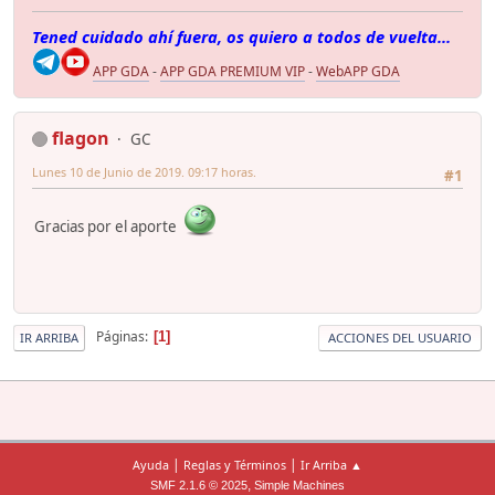
Tened cuidado ahí fuera, os quiero a todos de vuelta...
APP GDA
-
APP GDA PREMIUM VIP
-
WebAPP GDA
flagon
GC
Lunes 10 de Junio de 2019. 09:17 horas.
#1
Gracias por el aporte
Páginas
1
IR ARRIBA
ACCIONES DEL USUARIO
|
|
Ayuda
Reglas y Términos
Ir Arriba ▲
,
SMF 2.1.6 © 2025
Simple Machines