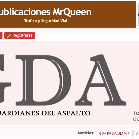
Registrarse
Te
de
Noticias:
GDA PREMIUM VIP
A