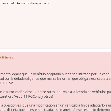
 para conductores con discapacidad.-
0:53 horas.
imento legal a que un vehículo adaptado pueda ser utilizado por un cond
d con la debida diligencia que marca la norma, que obliga a esa cautela al c
 10.3 LSV.
la autorización clase B, entre otras, equivale a la licencia de vehículos p
cuestión. (Art 5.11 RGCond y otros)
 la cuestión es, que una modificación en un vehículo a fin de adaptarlo a 
sona distinta que no esté habituada a su manejo. A ese respecto debemos