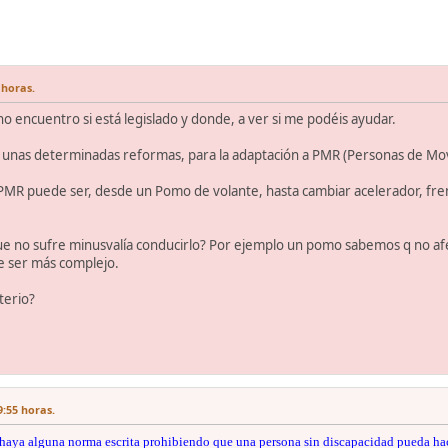
 horas.
o encuentro si está legislado y donde, a ver si me podéis ayudar.
unas determinadas reformas, para la adaptación a PMR (Personas de Movili
 PMR puede ser, desde un Pomo de volante, hasta cambiar acelerador, fren
 no sufre minusvalía conducirlo? Por ejemplo un pomo sabemos q no afec
e ser más complejo.
terio?
9:55 horas.
aya alguna norma escrita prohibiendo que una persona sin discapacidad pueda hace