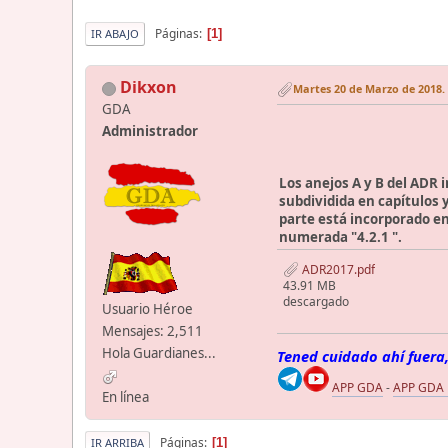
Páginas
1
IR ABAJO
Dikxon
Martes 20 de Marzo de 2018. 
GDA
Administrador
Los anejos A y B del ADR i
subdividida en capítulos y
parte está incorporado en 
numerada "4.2.1 ".
ADR2017.pdf
43.91 MB
descargado
Usuario Héroe
Mensajes: 2,511
Hola Guardianes...
Tened cuidado ahí fuera,
APP GDA
-
APP GDA
En línea
Páginas
1
IR ARRIBA