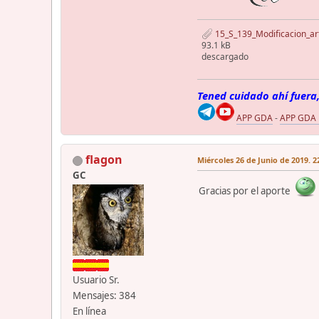
15_S_139_Modificacion_ar
93.1 kB
descargado
Tened cuidado ahí fuera,
APP GDA
-
APP GDA
flagon
Miércoles 26 de Junio de 2019. 2
GC
Gracias por el aporte
Usuario Sr.
Mensajes: 384
En línea