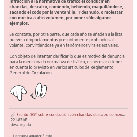
infracción a la normativa de tráfico el conducir en
chanclas, descalzo, comiendo, bebiendo, maquillándose,
sacando el codo por la ventanilla, ir desnudo, o molestar
con música a alto volumen, por poner sólo algunos
ejemplos.
Se constata, por otra parte, que cada año se añaden a la lista
nuevos comportamientos presuntamente prohibidos al
volante, convirtiéndose ya en fenómenos virales estivales.
Con objeto de intentar clarificar lo que es motivo de denuncia
para la mencionada normativa de tráfico, es necesario tener
en cuenta lo previsto en varios artículos de Reglamento
General de Circulación
Escrito-DGT-sobre-conducción-con-chanclas-descalzo-comiendo-etc....pdf
221.83 kB
descargado
1 persona agradeció esto.