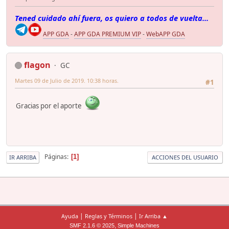
Tened cuidado ahí fuera, os quiero a todos de vuelta...
APP GDA
-
APP GDA PREMIUM VIP
-
WebAPP GDA
flagon
GC
Martes 09 de Julio de 2019. 10:38 horas.
#1
Gracias por el aporte
Páginas
1
IR ARRIBA
ACCIONES DEL USUARIO
|
|
Ayuda
Reglas y Términos
Ir Arriba ▲
,
SMF 2.1.6 © 2025
Simple Machines