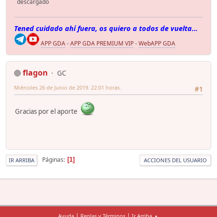
descargado
Tened cuidado ahí fuera, os quiero a todos de vuelta...
APP GDA
-
APP GDA PREMIUM VIP
-
WebAPP GDA
flagon
GC
Miércoles 26 de Junio de 2019. 22:01 horas.
#1
Gracias por el aporte
Páginas
1
IR ARRIBA
ACCIONES DEL USUARIO
|
|
Ayuda
Reglas y Términos
Ir Arriba ▲