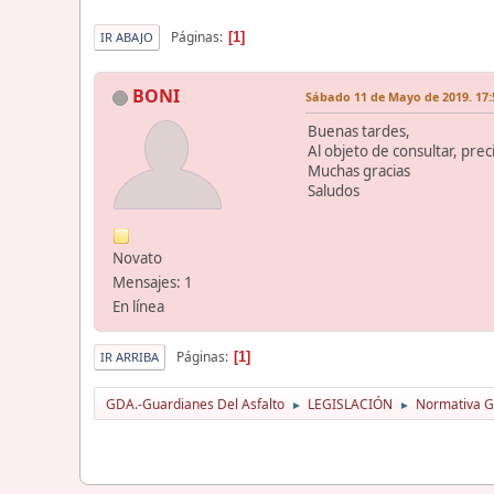
Páginas
1
IR ABAJO
BONI
Sábado 11 de Mayo de 2019. 17:
Buenas tardes,
Al objeto de consultar, prec
Muchas gracias
Saludos
Novato
Mensajes: 1
En línea
Páginas
1
IR ARRIBA
GDA.-Guardianes Del Asfalto
LEGISLACIÓN
Normativa Gu
►
►