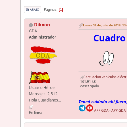
Páginas
1
IR ABAJO
Dikxon
Lunes 08 de Julio de 2019. 13
GDA
Cuadro 
Administrador
actuacion vehículos eléctr
161.91 kB
descargado
Usuario Héroe
Mensajes: 2,512
Hola Guardianes...
Tened cuidado ahí fuera,
APP GDA
-
APP GDA
En línea