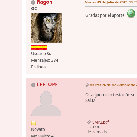
flagon
Martes 09 de Julio de 2019. 10:3
GC
Gracias por el aporte
Usuario Sr.
Mensajes: 384
En línea
CEFLOPE
Martes 26 de Noviembre de 2
Os adjunto contestación sob
Salu2
VMP2.pdf
3.83 MB
Novato
descargado
Mensajes: 4