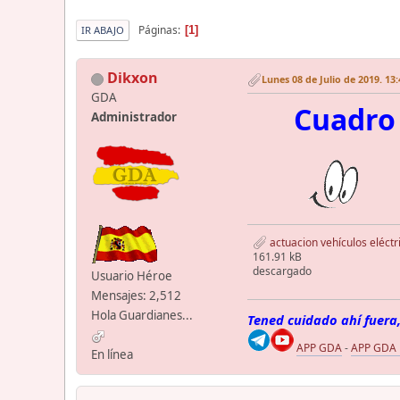
Páginas
1
IR ABAJO
Dikxon
Lunes 08 de Julio de 2019. 13
GDA
Cuadro 
Administrador
actuacion vehículos eléctr
161.91 kB
descargado
Usuario Héroe
Mensajes: 2,512
Hola Guardianes...
Tened cuidado ahí fuera,
APP GDA
-
APP GDA
En línea