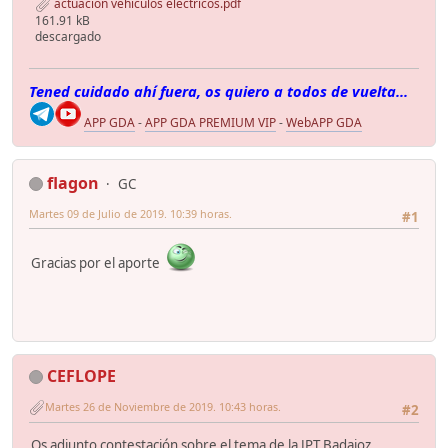
actuacion vehículos eléctricos.pdf
161.91 kB
descargado
Tened cuidado ahí fuera, os quiero a todos de vuelta...
APP GDA
-
APP GDA PREMIUM VIP
-
WebAPP GDA
flagon
GC
Martes 09 de Julio de 2019. 10:39 horas.
#1
Gracias por el aporte
CEFLOPE
Martes 26 de Noviembre de 2019. 10:43 horas.
#2
Os adjunto contestación sobre el tema de la JPT Badajoz.