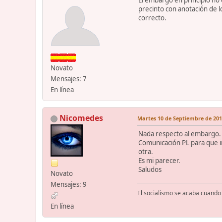
El embargo en principio no 
precinto con anotación de l
correcto.
Novato
Mensajes: 7
En línea
Nicomedes
Martes 10 de Septiembre de 2019
Nada respecto al embargo.
Comunicación PL para que i
otra.
Es mi parecer.
Saludos
Novato
Mensajes: 9
El socialismo se acaba cuando 
En línea