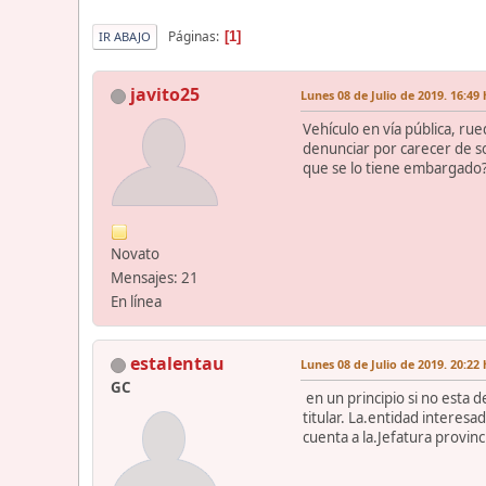
Páginas
1
IR ABAJO
javito25
Lunes 08 de Julio de 2019. 16:49 
Vehículo en vía pública, r
denunciar por carecer de s
que se lo tiene embargado? 
Novato
Mensajes: 21
En línea
estalentau
Lunes 08 de Julio de 2019. 20:22 
GC
en un principio si no esta d
titular. La.entidad interesa
cuenta a la.Jefatura provinci