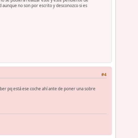
no se pudiera realizar éste y este pendiente de
d aunque no son por escrito y desconozco si es
#4
aber pq está ese coche ahí ante de poner una sobre