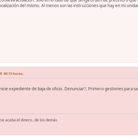
conlleva actuación. Sólo en el caso de que tenga orden de precinto o que 
ocalización del mismo. Al menos son las instrucciones que hay en mi unida
. 00:13 horas.
nicie expediente de baja de oficio. Denunciar?, Primero gestiones para s
se acaba el dinero.. de los demás