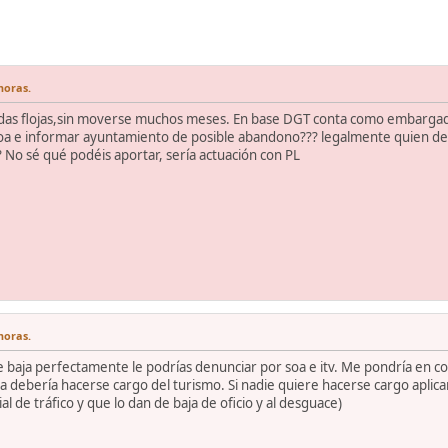
horas.
uedas flojas,sin moverse muchos meses. En base DGT conta como embargado
oa e informar ayuntamiento de posible abandono??? legalmente quien debe
No sé qué podéis aportar, sería actuación con PL
horas.
e baja perfectamente le podrías denunciar por soa e itv. Me pondría en con
da debería hacerse cargo del turismo. Si nadie quiere hacerse cargo aplicar 
al de tráfico y que lo dan de baja de oficio y al desguace)