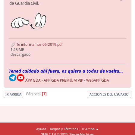
de Guardia Civil.
Te informamos 06-2019.pdf
1.23 MB
descargado
Tened cuidado ahí fuera, os quiero a todos de vuelta...
APP GDA
-
APP GDA PREMIUM VIP
-
WebAPP GDA
Páginas
1
IR ARRIBA
ACCIONES DEL USUARIO
|
|
Ayuda
Reglas y Términos
Ir Arriba ▲
,
SMF 2.1.6 © 2025
Simple Machines