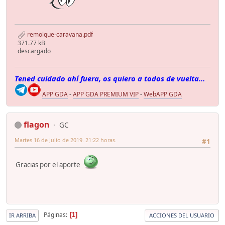
remolque-caravana.pdf
371.77 kB
descargado
Tened cuidado ahí fuera, os quiero a todos de vuelta...
APP GDA
-
APP GDA PREMIUM VIP
-
WebAPP GDA
flagon
GC
Martes 16 de Julio de 2019. 21:22 horas.
#1
Gracias por el aporte
Páginas
1
IR ARRIBA
ACCIONES DEL USUARIO