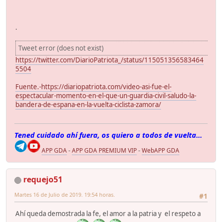
.
Tweet error (does not exist)
https://twitter.com/DiarioPatriota_/status/115051356583464
5504
Fuente.-https://diariopatriota.com/video-asi-fue-el-
espectacular-momento-en-el-que-un-guardia-civil-saludo-la-
bandera-de-espana-en-la-vuelta-ciclista-zamora/
Tened cuidado ahí fuera, os quiero a todos de vuelta...
APP GDA
-
APP GDA PREMIUM VIP
-
WebAPP GDA
requejo51
Martes 16 de Julio de 2019. 19:54 horas.
#1
Ahí queda demostrada la fe, el amor a la patria y el respeto a