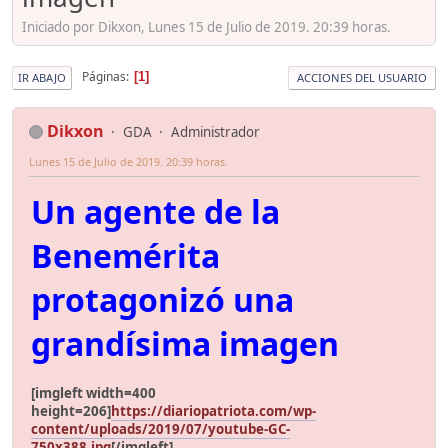
Iniciado por Dikxon, Lunes 15 de Julio de 2019. 20:39 horas.
Páginas
1
IR ABAJO
ACCIONES DEL USUARIO
Dikxon
GDA
Administrador
Lunes 15 de Julio de 2019. 20:39 horas.
Un agente de la
Benemérita
protagonizó una
grandísima imagen
[imgleft width=400
height=206]
https://diariopatriota.com/wp-
content/uploads/2019/07/youtube-GC-
750x388.jpg
[/imgleft]