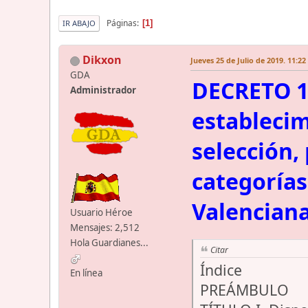
Páginas
1
IR ABAJO
Dikxon
Jueves 25 de Julio de 2019. 11:22
GDA
DECRETO 15
Administrador
establecim
selección,
categorías
Valencian
Usuario Héroe
Mensajes: 2,512
Hola Guardianes...
Citar
Índice
En línea
PREÁMBULO