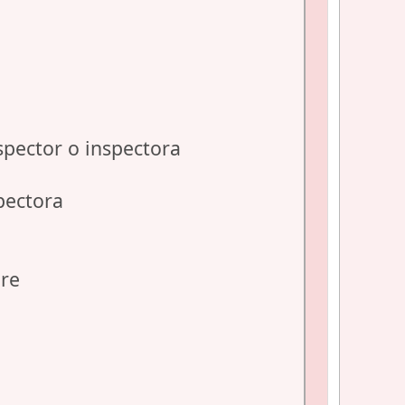
spector o inspectora
spectora
bre