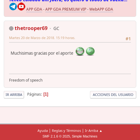
APP GDA
-
APP GDA PREMIUM VIP
-
WebAPP GDA
thetrooper69
GC
Martes 20 de Marzo de 2018. 15:19 horas.
#1
Muchisimas gracias por el aporte
Freedom of speech
Páginas
1
IR ARRIBA
ACCIONES DEL USUARIO
|
|
Ayuda
Reglas y Términos
Ir Arriba ▲
,
SMF 2.1.6 © 2025
Simple Machines