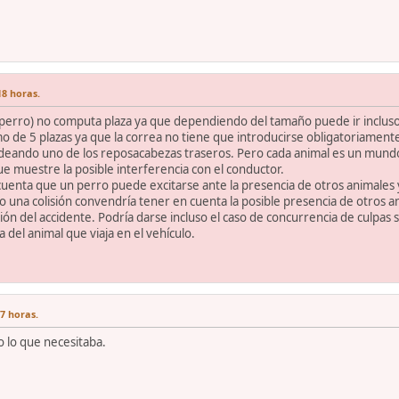
18 horas.
perro) no computa plaza ya que dependiendo del tamaño puede ir incluso 
o de 5 plazas ya que la correa no tiene que introducirse obligatoriament
deando uno de los reposacabezas traseros. Pero cada animal es un mundo 
 muestre la posible interferencia con el conductor.
enta que un perro puede excitarse ante la presencia de otros animales y 
 o una colisión convendría tener en cuenta la posible presencia de otros a
n del accidente. Podría darse incluso el caso de concurrencia de culpas si
 del animal que viaja en el vehículo.
27 horas.
o lo que necesitaba.