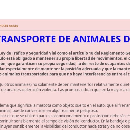
10:34 horas.
TRANSPORTE DE ANIMALES 
 Ley de Tráfico y Seguridad Vial como el artículo 18 del Reglamento G
ulo está obligado a mantener su propia libertad de movimientos, el 
n, que garanticen su propia seguridad, la del resto de ocupantes del 
dar especialmente de mantener la posición adecuada y que la manten
 o animales transportados para que no haya interferencias entre el c
 (u otros animales) no solamente deben mantenerlos relativamente quiet
 de una desaceleración violenta. Las pruebas indican que en la mayoría de
ema que significa la mascota como objeto suelto en el auto, que al fren
nimal, puede convertirse en algo realmente peligroso.
esorios que se utilicen para su acondicionamiento o protección deberán es
minuir sensiblemente el campo de visión del conductor. En la bandeja o pa
inuyan sensiblemente la visibilidad del conductor hacia atrás y de no obs