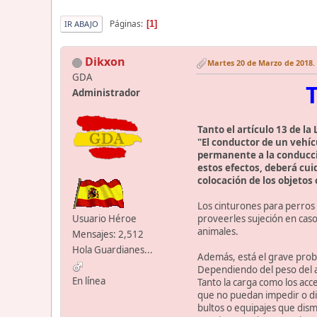
Páginas
1
IR ABAJO
Dikxon
Martes 20 de Marzo de 2018. 
GDA
Administrador
Tanto el artículo 13 de la
"El conductor de un vehíc
permanente a la conducció
estos efectos, deberá cui
colocación de los objetos
Los cinturones para perros
proveerles sujeción en caso
Usuario Héroe
animales.
Mensajes: 2,512
Hola Guardianes...
Además, está el grave probl
Dependiendo del peso del a
En línea
Tanto la carga como los acc
que no puedan impedir o dis
bultos o equipajes que dism