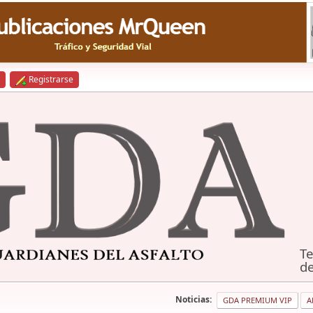
Registrarse
Te
de
Noticias:
GDA PREMIUM VIP
A