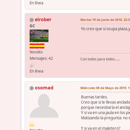
En línea
elrober
Martes 19 de Junio de 2018. 22:3
GC
Yo creo que si ocupa plaza,y
Novato
Mensajes: 42
Con todos para todos......
En línea
osomad
Miércoles 08 de Mayo de 2019. 1
Buenas tardes.
Creo que si le llevas ancla
porque necesitaría el anclaj
Y si va en una jaula en los 
Matizando la pregunta: no i
Y si va en el maletero?