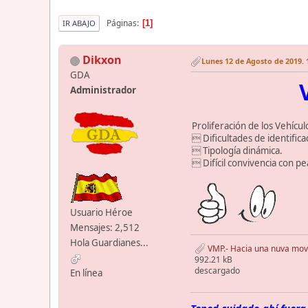
Páginas
1
IR ABAJO
Dikxon
Lunes 12 de Agosto de 2019. 
GDA
Administrador
Proliferación de los Vehícu
 Dificultades de identifica
 Tipología dinámica.
 Difícil convivencia con p
Usuario Héroe
Mensajes: 2,512
Hola Guardianes...
VMP.- Hacia una nuva movi
992.21 kB
descargado
En línea