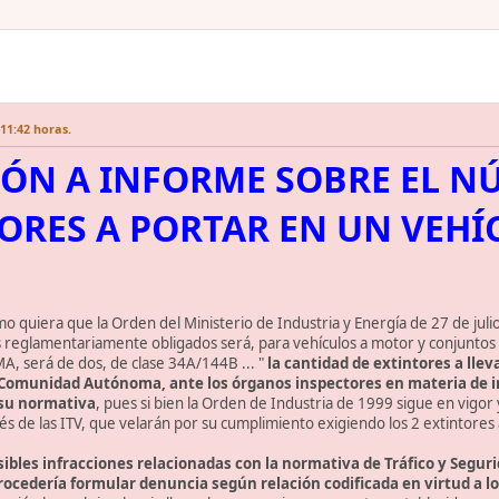
11:42 horas.
ÓN A INFORME SOBRE EL N
ORES A PORTAR EN UN VEH
o quiera que la Orden del Ministerio de Industria y Energía de 27 de julio
s reglamentariamente obligados será, para vehículos a motor y conjuntos 
, será de dos, de clase 34A/144B ... "
la cantidad de extintores a lle
a Comunidad Autónoma, ante los órganos inspectores en materia de i
su normativa
, pues si bien la Orden de Industria de 1999 sigue en vigor
avés de las ITV, que velarán por su cumplimiento exigiendo los 2 extintor
sibles infracciones relacionadas con la normativa de Tráfico y Segu
rocedería formular denuncia según relación codificada en virtud a lo 