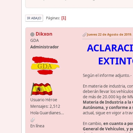
Páginas
1
IR ABAJO
Dikxon
Jueves 22 de Agosto de 2019. 
GDA
ACLARACI
Administrador
EXTINT
Según el informe adjunto.-
En materia de industria, com
deberán llevar los vehículo
de más de 20.000 kg de MMA
Usuario Héroe
Materia de Industria a l
Mensajes: 2,512
Autónoma, y conforme a 
actual, sigue en vigor a tr
Hola Guardianes...
En cambio,
en cuanto a po
En línea
General de Vehículos, y p