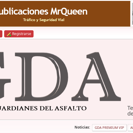
Registrarse
Te
de
Noticias:
GDA PREMIUM VIP
A