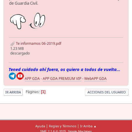
de Guardia Civil.
Te informamos 06-2019.pdf
1.23 MB
descargado
Tened cuidado ahí fuera, os quiero a todos de vuelta...
APP GDA
-
APP GDA PREMIUM VIP
-
WebAPP GDA
Páginas
1
IR ARRIBA
ACCIONES DEL USUARIO
|
|
Ayuda
Reglas y Términos
Ir Arriba ▲
,
SMF 2.1.6 © 2025
Simple Machines