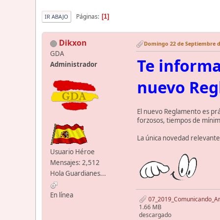
Páginas
1
IR ABAJO
Dikxon
Domingo 22 de Septiembre de
GDA
Te informa
Administrador
nuevo Reg
El nuevo Reglamento es prác
forzosos, tiempos de mínima
La única novedad relevante e
Usuario Héroe
Mensajes: 2,512
Hola Guardianes...
En línea
07_2019_Comunicando_An
1.66 MB
descargado