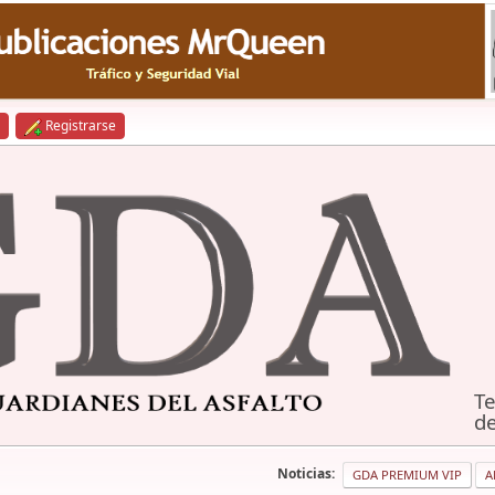
Registrarse
Te
de
Noticias:
GDA PREMIUM VIP
A