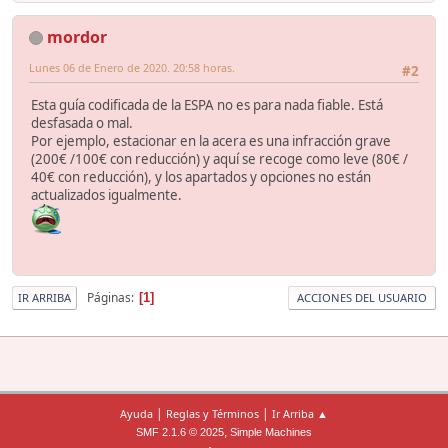
mordor
Lunes 06 de Enero de 2020. 20:58 horas.
#2
Esta guía codificada de la ESPA no es para nada fiable. Está
desfasada o mal.
Por ejemplo, estacionar en la acera es una infracción grave
(200€ /100€ con reducción) y aquí se recoge como leve (80€ /
40€ con reducción), y los apartados y opciones no están
actualizados igualmente.
Páginas
1
IR ARRIBA
ACCIONES DEL USUARIO
|
|
Ayuda
Reglas y Términos
Ir Arriba ▲
,
SMF 2.1.6 © 2025
Simple Machines