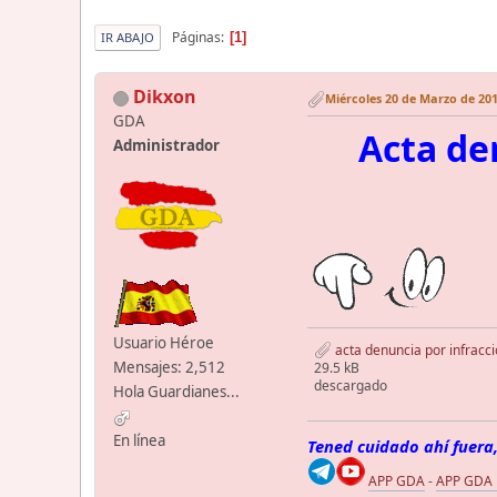
Páginas
1
IR ABAJO
Dikxon
Miércoles 20 de Marzo de 201
GDA
Acta de
Administrador
Usuario Héroe
acta denuncia por infracc
Mensajes: 2,512
29.5 kB
descargado
Hola Guardianes...
En línea
Tened cuidado ahí fuera,
APP GDA
-
APP GDA