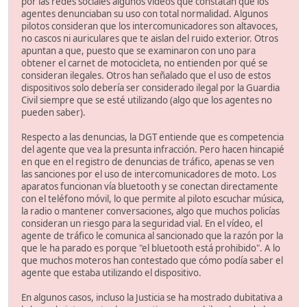
por las redes sociales algunos vídeos que constatan que los
agentes denunciaban su uso con total normalidad. Algunos
pilotos consideran que los intercomunicadores son altavoces,
no cascos ni auriculares que te aislan del ruido exterior. Otros
apuntan a que, puesto que se examinaron con uno para
obtener el carnet de motocicleta, no entienden por qué se
consideran ilegales. Otros han señalado que el uso de estos
dispositivos solo debería ser considerado ilegal por la Guardia
Civil siempre que se esté utilizando (algo que los agentes no
pueden saber).
Respecto a las denuncias, la DGT entiende que es competencia
del agente que vea la presunta infracción. Pero hacen hincapié
en que en el registro de denuncias de tráfico, apenas se ven
las sanciones por el uso de intercomunicadores de moto. Los
aparatos funcionan vía bluetooth y se conectan directamente
con el teléfono móvil, lo que permite al piloto escuchar música,
la radio o mantener conversaciones, algo que muchos policías
consideran un riesgo para la seguridad vial. En el vídeo, el
agente de tráfico le comunica al sancionado que la razón por la
que le ha parado es porque "el bluetooth está prohibido". A lo
que muchos moteros han contestado que cómo podía saber el
agente que estaba utilizando el dispositivo.
En algunos casos, incluso la Justicia se ha mostrado dubitativa a