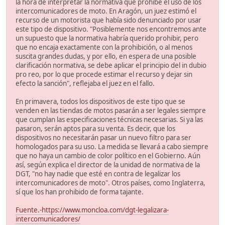
la hora de interpretar la normativa que prohibe el uso de los
intercomunicadores de moto. En Aragón, un juez estimó el
recurso de un motorista que había sido denunciado por usar
este tipo de dispositivo. "Posiblemente nos encontremos ante
un supuesto que la normativa habría querido prohibir, pero
que no encaja exactamente con la prohibición, o al menos
suscita grandes dudas, y por ello, en espera de una posible
clarificación normativa, se debe aplicar el principio del in dubio
pro reo, por lo que procede estimar el recurso y dejar sin
efecto la sanción", reflejaba el juez en el fallo.
En primavera, todos los dispositivos de este tipo que se
venden en las tiendas de motos pasarán a ser legales siempre
que cumplan las especificaciones técnicas necesarias. Si ya las
pasaron, serán aptos para su venta. Es decir, que los
dispositivos no necesitarán pasar un nuevo filtro para ser
homologados para su uso. La medida se llevará a cabo siempre
que no haya un cambio de color político en el Gobierno. Aún
así, según explica el director de la unidad de normativa de la
DGT, "no hay nadie que esté en contra de legalizar los
intercomunicadores de moto". Otros países, como Inglaterra,
sí que los han prohibido de forma tajante.
Fuente.-https://www.moncloa.com/dgt-legalizara-
intercomunicadores/