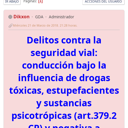
Páginas
1
IR ABAJO
ACCIONES DEL USUARIO
Dikxon
GDA
Administrador
Miércoles 21 de Marzo de 2018. 21:28 horas.
Delitos contra la
seguridad vial:
conducción bajo la
influencia de drogas
tóxicas, estupefacientes
y sustancias
psicotrópicas (art.379.2
CP) y negativa a