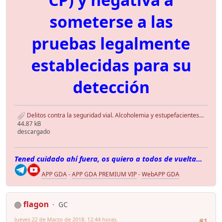
someterse a las
pruebas legalmente
establecidas para su
detección
Delitos contra la seguridad vial. Alcoholemia y estupefacientes .pdf
44.87 kB
descargado
Tened cuidado ahí fuera, os quiero a todos de vuelta...
APP GDA
-
APP GDA PREMIUM VIP
-
WebAPP GDA
flagon
GC
Jueves 22 de Marzo de 2018. 12:44 horas.
#1