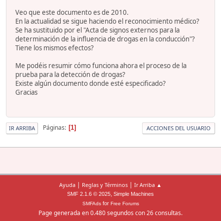
Veo que este documento es de 2010.
En la actualidad se sigue haciendo el reconocimiento médico?
Se ha sustituido por el "Acta de signos externos para la
determinación de la influencia de drogas en la conducción"?
Tiene los mismos efectos?
Me podéis resumir cómo funciona ahora el proceso de la
prueba para la detección de drogas?
Existe algún documento donde esté especificado?
Gracias
Páginas
1
IR ARRIBA
ACCIONES DEL USUARIO
|
|
Ayuda
Reglas y Términos
Ir Arriba ▲
,
SMF 2.1.6 © 2025
Simple Machines
for
SMFAds
Free Forums
Page generada en 0.480 segundos con 26 consultas.