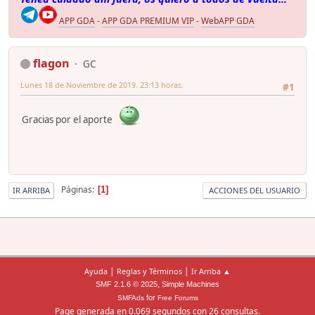
APP GDA
-
APP GDA PREMIUM VIP
-
WebAPP GDA
flagon
GC
Lunes 18 de Noviembre de 2019. 23:13 horas.
#1
Gracias por el aporte
Páginas
1
IR ARRIBA
ACCIONES DEL USUARIO
|
|
Ayuda
Reglas y Términos
Ir Arriba ▲
,
SMF 2.1.6 © 2025
Simple Machines
for
SMFAds
Free Forums
Page generada en 0.069 segundos con 26 consultas.