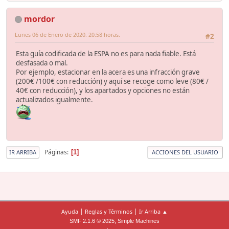
mordor
Lunes 06 de Enero de 2020. 20:58 horas.
#2
Esta guía codificada de la ESPA no es para nada fiable. Está
desfasada o mal.
Por ejemplo, estacionar en la acera es una infracción grave
(200€ /100€ con reducción) y aquí se recoge como leve (80€ /
40€ con reducción), y los apartados y opciones no están
actualizados igualmente.
Páginas
1
IR ARRIBA
ACCIONES DEL USUARIO
|
|
Ayuda
Reglas y Términos
Ir Arriba ▲
,
SMF 2.1.6 © 2025
Simple Machines