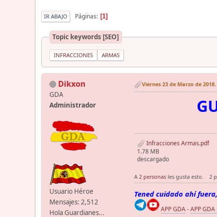
Páginas
1
IR ABAJO
Topic keywords [SEO]
INFRACCIONES
ARMAS
Dikxon
Viernes 23 de Marzo de 2018.
GDA
GU
Administrador
Infracciones Armas.pdf
1.78 MB
descargado
A
2 personas
les gusta esto.
2 
Usuario Héroe
Tened cuidado ahí fuera,
Mensajes: 2,512
APP GDA
-
APP GDA
Hola Guardianes...