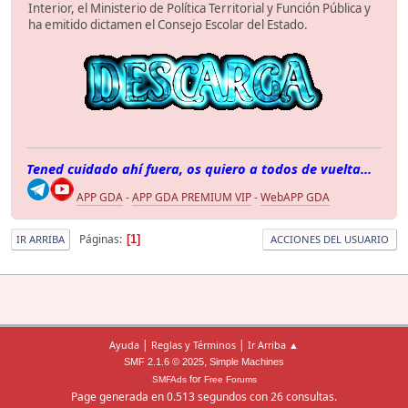
Interior, el Ministerio de Política Territorial y Función Pública y
ha emitido dictamen el Consejo Escolar del Estado.
Tened cuidado ahí fuera, os quiero a todos de vuelta...
APP GDA
-
APP GDA PREMIUM VIP
-
WebAPP GDA
Páginas
1
IR ARRIBA
ACCIONES DEL USUARIO
|
|
Ayuda
Reglas y Términos
Ir Arriba ▲
,
SMF 2.1.6 © 2025
Simple Machines
for
SMFAds
Free Forums
Page generada en 0.513 segundos con 26 consultas.