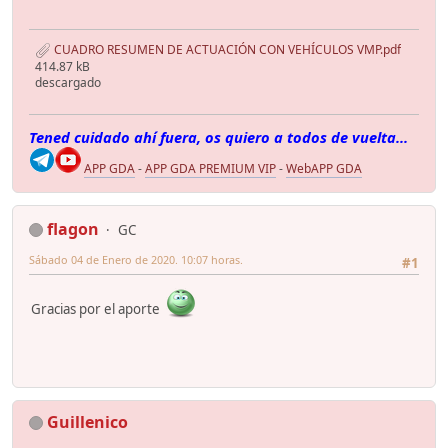
CUADRO RESUMEN DE ACTUACIÓN CON VEHÍCULOS VMP.pdf
414.87 kB
descargado
Tened cuidado ahí fuera, os quiero a todos de vuelta...
APP GDA
-
APP GDA PREMIUM VIP
-
WebAPP GDA
flagon
GC
Sábado 04 de Enero de 2020. 10:07 horas.
#1
Gracias por el aporte
Guillenico