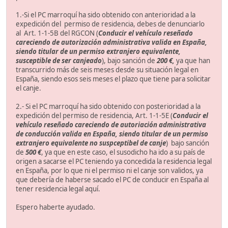
1.-Si el PC marroquí ha sido obtenido con anterioridad a la
expedición del permiso de residencia, debes de denunciarlo
al Art. 1-1-5B del RGCON (
Conducir el vehículo reseñado
careciendo de autorización administrativa valida en España,
siendo titular de un permiso extranjero equivalente,
susceptible de ser canjeado
), bajo sanción de
200 €,
ya que han
transcurrido más de seis meses desde su situación legal en
España, siendo esos seis meses el plazo que tiene para solicitar
el canje.
2.- Si el PC marroquí ha sido obtenido con posterioridad a la
expedición del permiso de residencia, Art. 1-1-5E (
Conducir el
vehículo reseñado careciendo de autoriación administrativa
de conducción valida en España, siendo titular de un permiso
extranjero equivalente no suspceptibel de canje
) bajo sanción
de
500 €
, ya que en este caso, el susodicho ha ido a su país de
origen a sacarse el PC teniendo ya concedida la residencia legal
en España, por lo que ni el permiso ni el canje son validos, ya
que debería de haberse sacado el PC de conducir en España al
tener residencia legal aquí.
Espero haberte ayudado.