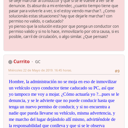
se deje marchar al conductor y que si se le vuelve a ver se le
denuncie. Es absurdo a mi entender, ¿cuanto tiempo tiene que
pasar para volverle a ver, si el estoy viendo marchar?. ¿Como
solucionáis estas situaciones? hay que dejarle marchar? con
permiso no valido, o caducado?
yo pienso que la solución esta por que ponga un conductor con
permiso valido y si no lo hace, inmovilizarlo por otra causa, si es
posible, carril de circulación, o algo similar. ¿Que pensais?
Currito
GC
Miércoles 22 de Mayo de 2019. 16:45 horas.
#9
Hombre, la administración no se moja en eso de inmovilizar
un vehículo cuyo conductor tiene caducado su PC, así que
yo tampoco me voy a mojar. ¿Cómo actuaría yo ?...pues se le
denuncia, y se le advierte que no puede conducir hasta que
tenga un nuevo permiso de conducir, y si no encuentra a
nadie que pueda llevarse su vehículo, misma advertencia, y
me marcho del lugar dejándolo allí mismo, advirtiéndole de
la responsabilidad que conlleva y que si se le observa