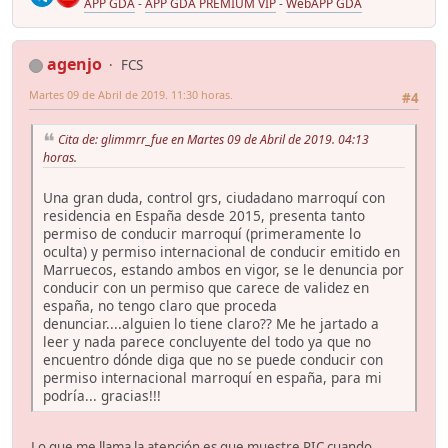
APP GDA
-
APP GDA PREMIUM VIP
-
WebAPP GDA
agenjo
FCS
Martes 09 de Abril de 2019. 11:30 horas.
#4
Cita de: glimmrr_fue en Martes 09 de Abril de 2019. 04:13
horas.
Una gran duda, control grs, ciudadano marroquí con
residencia en España desde 2015, presenta tanto
permiso de conducir marroquí (primeramente lo
oculta) y permiso internacional de conducir emitido en
Marruecos, estando ambos en vigor, se le denuncia por
conducir con un permiso que carece de validez en
españa, no tengo claro que proceda
denunciar....alguien lo tiene claro?? Me he jartado a
leer y nada parece concluyente del todo ya que no
encuentro dónde diga que no se puede conducir con
permiso internacional marroquí en españa, para mi
podría... gracias!!!
Lo que me llama la atención es que muestre PIC cuando