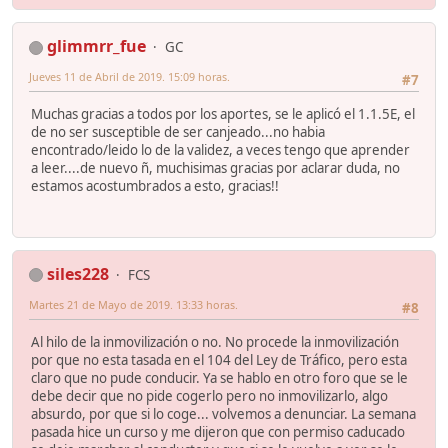
glimmrr_fue
GC
Jueves 11 de Abril de 2019. 15:09 horas.
#7
Muchas gracias a todos por los aportes, se le aplicó el 1.1.5E, el
de no ser susceptible de ser canjeado...no habia
encontrado/leido lo de la validez, a veces tengo que aprender
a leer....de nuevo ñ, muchisimas gracias por aclarar duda, no
estamos acostumbrados a esto, gracias!!
siles228
FCS
Martes 21 de Mayo de 2019. 13:33 horas.
#8
Al hilo de la inmovilización o no. No procede la inmovilización
por que no esta tasada en el 104 del Ley de Tráfico, pero esta
claro que no pude conducir. Ya se hablo en otro foro que se le
debe decir que no pide cogerlo pero no inmovilizarlo, algo
absurdo, por que si lo coge... volvemos a denunciar. La semana
pasada hice un curso y me dijeron que con permiso caducado