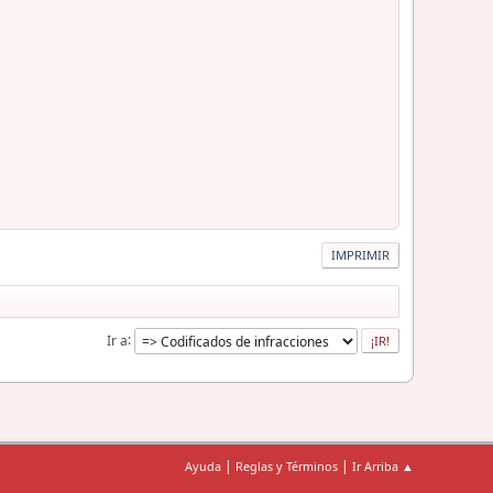
IMPRIMIR
Ir a
|
|
Ayuda
Reglas y Términos
Ir Arriba ▲