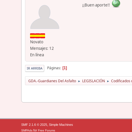
¡¡Buen aporte!!
Novato
Mensajes: 12
En línea
Páginas
1
IR ARRIBA
GDA.-Guardianes Del Asfalto
LEGISLACIÓN
Codificados 
►
►
,
SMF 2.1.6 © 2025
Simple Machines
for
SMFAds
Free Forums