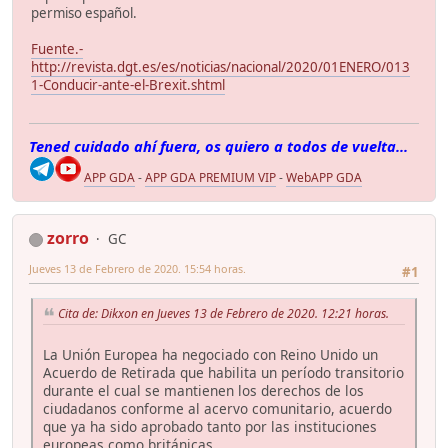
permiso español.
Fuente.-
http://revista.dgt.es/es/noticias/nacional/2020/01ENERO/013
1-Conducir-ante-el-Brexit.shtml
Tened cuidado ahí fuera, os quiero a todos de vuelta...
APP GDA
-
APP GDA PREMIUM VIP
-
WebAPP GDA
zorro
GC
Jueves 13 de Febrero de 2020. 15:54 horas.
#1
Cita de: Dikxon en Jueves 13 de Febrero de 2020. 12:21 horas.
La Unión Europea ha negociado con Reino Unido un
Acuerdo de Retirada que habilita un período transitorio
durante el cual se mantienen los derechos de los
ciudadanos conforme al acervo comunitario, acuerdo
que ya ha sido aprobado tanto por las instituciones
europeas como británicas.